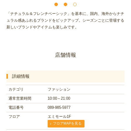
「ナチュラル＆フレンチベーシック」を基本に、国内、海外からナチ
ュラル感あふれるブランドをピックアップ。シーズンごとに登場する
新しいブランドやアイテムも楽しみです。
店舗情報
詳細情報
カテゴリ
ファッション
通常営業時間
10:00～21:00
電話番号
089-985-5977
フロア
エミモール1F
フロアMAPを見る