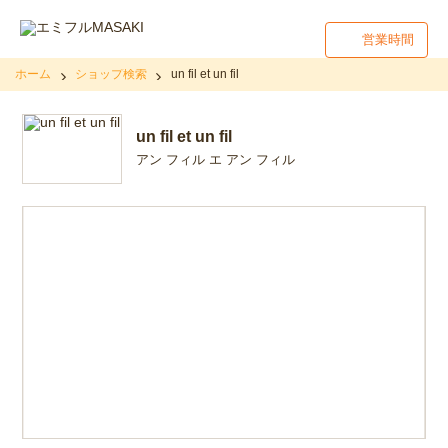
営業時間
ホーム
ショップ検索
un fil et un fil
un fil et un fil
アン フィル エ アン フィル